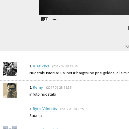
K
V. Mikšys
(2017 09 28 12:36)
1.
Nuostabi istorija! Gal net ir baigėsi ne prie geldos, o laimin
Remy
(2017 09 28 15:35)
2.
ir foto nuostabi
Rytis Vilnietis
(2017 09 28 16:59)
3.
Sauniai