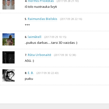
Hermis Preikštas
(2017 09 28 21:10)
4.
iš tolo nuotrauka švyti
Raimundas Bielskis
(2017 09 28 22:16)
5.
+++
laimǚtell
(2017 09 29 10:15)
6.
..puikus darbas.....tarsi 3D vaizdas :)
Rūta Urbonaitė
(2017 09 30 12:38)
7.
Ačiū. :)
E. B.
(2017 09 30 22:43)
8.
puiku