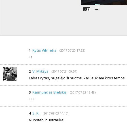
Rytis Vilnietis
(2017 07 20 17:33)
1.
+!
V. Mikšys
(2017 07 21 09:57)
2.
Labas rytas, nugalėjo ši nuotrauka! Laukiam kitos temos!
Raimundas Bielskis
(2017 07 22 18:48)
3.
+++
S. R.
(2017 08 03 14:17)
4.
Nuostabi nuotrauka!