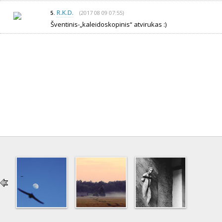
R.K.D.
(2017 08 09 07:55)
5.
Šventinis-„kaleidoskopinis“ atvirukas :)