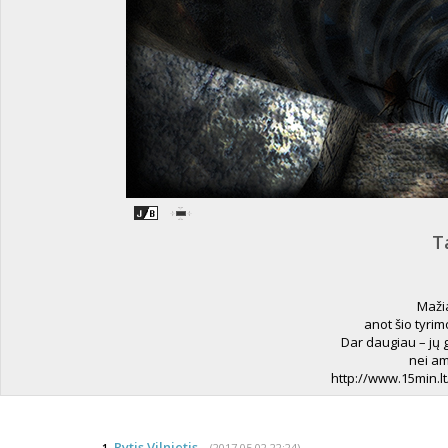
T
Mažia
anot šio tyrimo
Dar daugiau – jų g
nei am
http://www.15min.lt
Rytis Vilnietis
(2017 05 02 22:24)