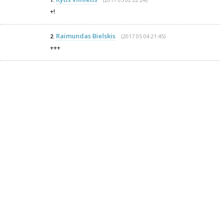
1.
+!
Raimundas Bielskis
(2017 05 04 21:45)
2.
+++