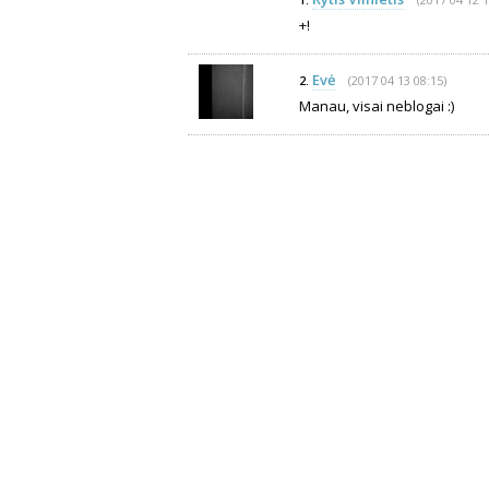
1.
+!
Evė
(2017 04 13 08:15)
2.
Manau, visai neblogai :)