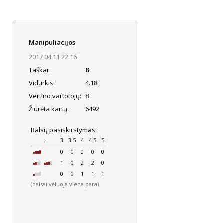
Manipuliacijos
2017 04 11 22:16
Taškai:
8
Vidurkis:
4.18
Vertino vartotojų:
8
Žiūrėta kartų:
6492
Balsų pasiskirstymas:
.
3
3.5
4
4.5
5
0
0
0
0
0
1
0
2
2
0
0
0
1
1
1
(balsai vėluoja viena para)