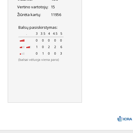
Vertino vartotojų:
15
Žiūrėta kartų:
11956
Balsų pasiskirstymas:
.
3
3.5
4
4.5
5
0
0
0
0
0
1
0
2
2
6
0
1
0
0
3
(balsai vėluoja viena para)