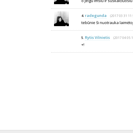
o jeigu imsiu ir suskaičiuosiu 
radegunda
(2017 03 31 11:
4.
tebūnie ši nuotrauka laimėtoj
Rytis Vilnietis
(2017 04 05 1
5.
+!