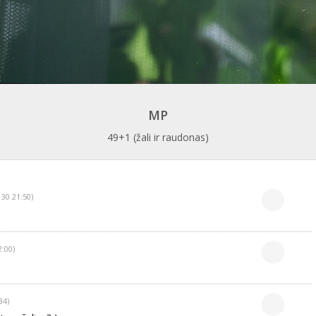
MP
49+1 (žali ir raudonas)
 30 21:50)
2:00)
34)