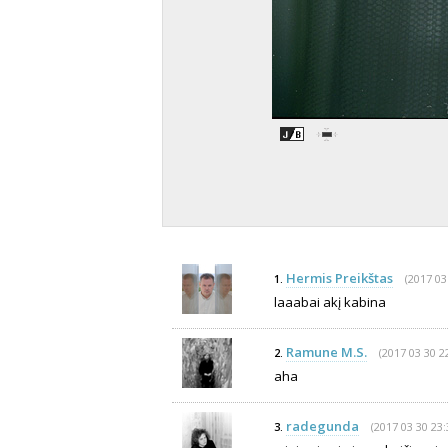
Hermis Preikštas
(2017 03
1.
laaabai akį kabina
Ramune M.S.
(2017 03 30 2
2.
aha
radegunda
(2017 03 30 23:
3.