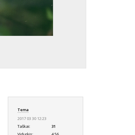
Tema
2017 03 30 12:23
Taškai:
31
Vidurkis:
4.56