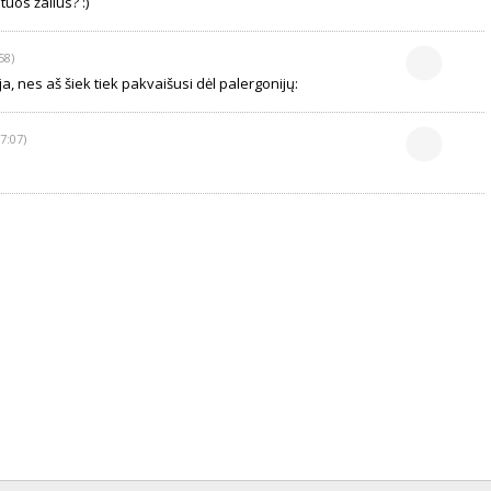
tuos žalius? :)
58)
a, nes aš šiek tiek pakvaišusi dėl palergonijų:
7:07)