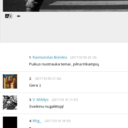
Raimundas Bielskis
(2017 03 09 20:14)
1.
Puikus nuotrauka temai , pilna trikampių.
(2017 03 09 21:56)
2.
Gera :)
V. Mikšys
(2017 03 10 11:57)
3.
Sveikinu nugalėtoją!
Mig_
(2017 03 10 18:53)
4.
+