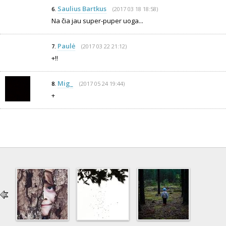
Saulius Bartkus
(2017 03 18 18:58)
6.
Na čia jau super-puper uoga...
Paulė
(2017 03 22 21:12)
7.
+!!
Mig_
(2017 05 24 19:44)
8.
+