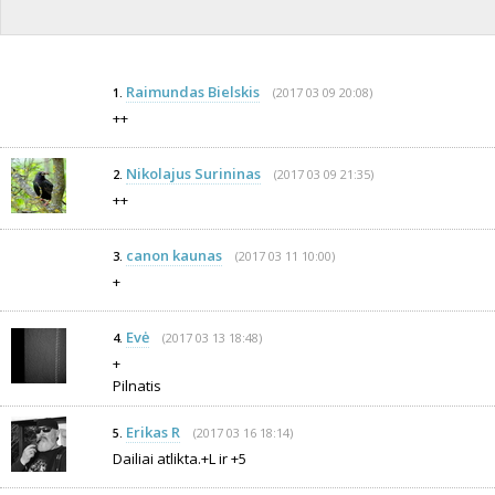
Raimundas Bielskis
(2017 03 09 20:08)
1.
++
Nikolajus Surininas
(2017 03 09 21:35)
2.
++
canon kaunas
(2017 03 11 10:00)
3.
+
Evė
(2017 03 13 18:48)
4.
+
Pilnatis
Erikas R
(2017 03 16 18:14)
5.
Dailiai atlikta.+L ir +5