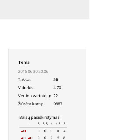
Tema
2016 06 30 20:06
Taškai:
56
Vidurkis:
4.70
Vertino vartotojų:
22
Žiūrėta kartų:
9887
Balsų pasiskirstymas:
.
3
3.5
4
4.5
5
0
0
0
0
4
0
0
2
5
8