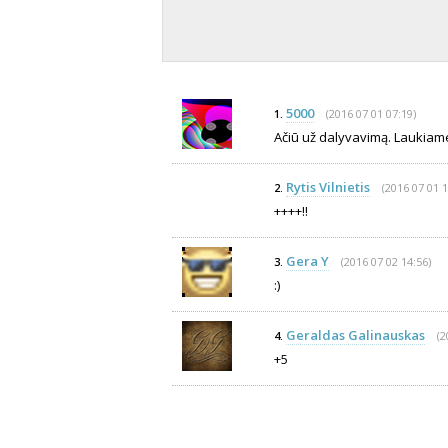
5000
(2016 07 01 07:19)
1.
Ačiū už dalyvavimą. Laukiam
Rytis Vilnietis
(2016 07 01 1
2.
++++!!
Gera Y
(2016 07 02 14:56)
3.
:)
Geraldas Galinauskas
(2
4.
+5