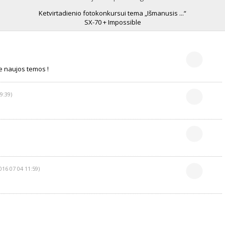
Ketvirtadienio fotokonkursui tema „Išmanusis ...“
SX-70 + Impossible
e naujos temos !
9:39)
016 07 04 11:59)