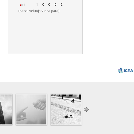
1
0
0
0
2
(balsai vėluoja viena para)