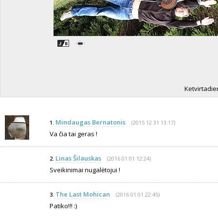
Ketvirtadie
Mindaugas Bernatonis
(2015 12 31 13:17)
1.
Va čia tai geras !
Linas Šilauskas
(2016 01 01 12:24)
2.
Sveikinimai nugalėtojui !
The Last Mohican
(2016 01 01 22:45)
3.
Patiko!!! :)