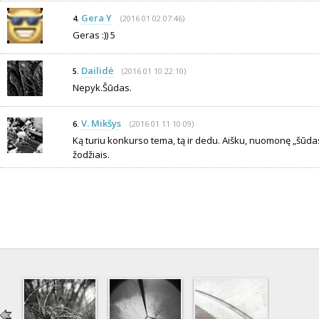
Gera Y
(2016 01 02 07:46)
4.
Geras :)) 5
Dailidė
(2016 01 10 22:10)
5.
Nepyk.Šūdas.
V. Mikšys
(2016 01 11 10:09)
6.
Ką turiu konkurso tema, tą ir dedu. Aišku, nuomonę „šūdas“
žodžiais.