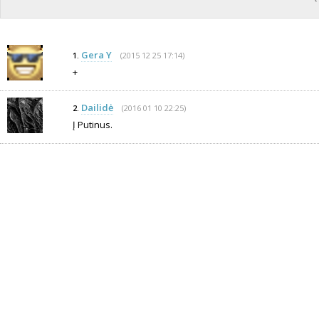
Gera Y
(2015 12 25 17:14)
1.
+
Dailidė
(2016 01 10 22:25)
2.
Į Putinus.