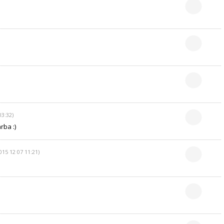
03:32)
rba :)
015 12 07 11:21)