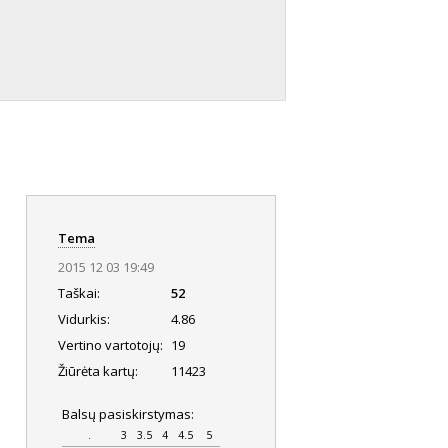
Tema
2015 12 03 19:49
Taškai:
52
Vidurkis:
4.86
Vertino vartotojų:
19
Žiūrėta kartų:
11423
Balsų pasiskirstymas:
.
3
3.5
4
4.5
5