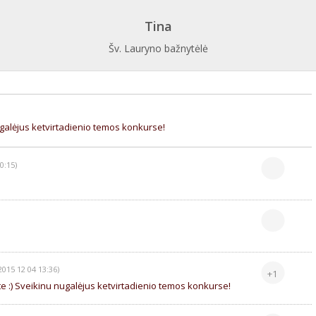
Tina
Šv. Lauryno bažnytėlė
galėjus ketvirtadienio temos konkurse!
0:15)
2015 12 04 13:36)
+1
 :) Sveikinu nugalėjus ketvirtadienio temos konkurse!