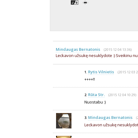
Mindaugas Bernatonis
(2015 12 04 13:36)
Leckavon užsukę nesuklydote :) Sveikinu nu
Rytis Vilnietis
(2015 12 03 2
1.
++++!!
Rūta Str.
(2015 12 04 10:29)
2.
Nuostabu :)
Mindaugas Bernatonis
(
3.
Leckavon užsukę nesuklydote