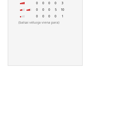
0
0
0
0
3
0
0
0
5
10
0
0
0
0
1
(balsai vėluoja viena para)