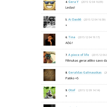
Gera Y
(2015 12 04 16:09)
4.
Ledas!
Ai Das66
(2015 12 04 16:59)
5.
+
Tina
(2015 12 04 19:17)
6.
Ačiū !
A piece of life
(2015 12 06 
7.
Filtriukas gerai atliko savo da
Geraldas Galinauskas
(2
8.
Patiko +5
OtoF
(2015 12 09 14:14)
9.
+