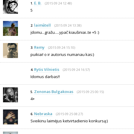
E. B.
(2015 09 24 12:48)
1.
5
laimǚtell
(2015 09 24 13:38)
2.
įdomu...gražu.....ypač kiaušiniai..te +5 :)
Remy
(2015 09 24 15:10)
3.
puikiai! o ir autorius numanau kas:)
Rytis Vilnietis
(2015 09 24 16:57)
4.
Idomus darbas!!
Zenonas Bulgakovas
(2015 09 25 00:15)
5.
4+
Nebraska
(2015 09 25 08:27)
6.
Sveikinu laimėjus ketvirtadienio konkursą:)