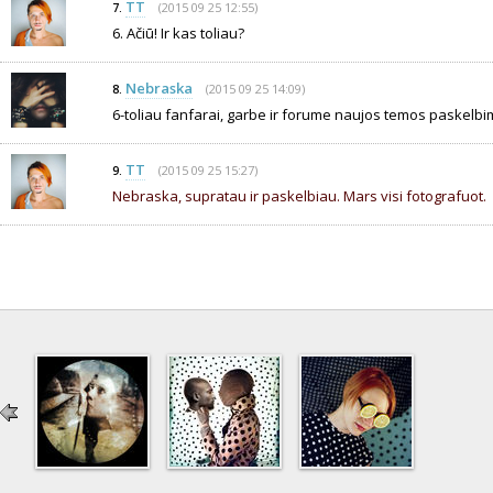
TT
(2015 09 25 12:55)
7.
6. Ačiū! Ir kas toliau?
Nebraska
(2015 09 25 14:09)
8.
6-toliau fanfarai, garbe ir forume naujos temos paskelbi
TT
(2015 09 25 15:27)
9.
Nebraska, supratau ir paskelbiau. Mars visi fotografuot.