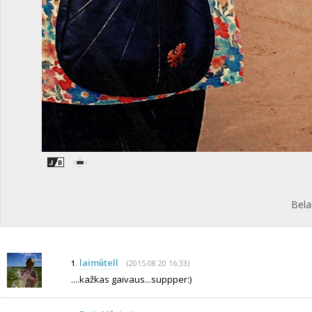
Belau
laimǚtell
(2015 08 20 16:33)
1.
....kažkas gaivaus...suppper:)