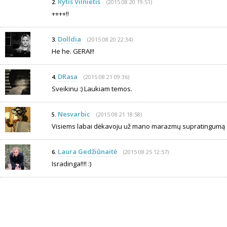
Rytis Vilnietis
(2015 08 20 19:51)
2.
++++!!
Dolldia
(2015 08 20 22:34)
3.
He he. GERAI!!
DRasa
(2015 08 21 09:36)
4.
Sveikinu :) Laukiam temos.
Nesvarbic
(2015 08 21 18:58)
5.
Visiems labai dėkavoju už mano marazmų supratingumą :
Laura Gedžiūnaitė
(2015 08 25 12:57)
6.
Isradinga!!!! :)