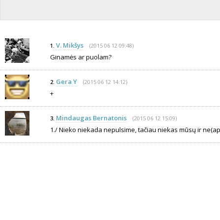
V. Mikšys
(2015 06 12 09:48)
1.
Ginamės ar puolam?
Gera Y
(2015 06 12 14:12)
2.
+
Mindaugas Bernatonis
(2015 06 12 15:09)
3.
1./ Nieko niekada nepulsime, tačiau niekas mūsų ir ne(ap)