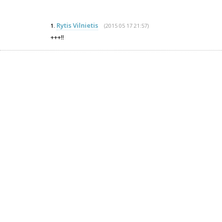
Rytis Vilnietis
(2015 05 17 21:57)
1.
+++!!