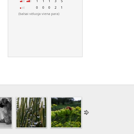
1
1
1
3
5
0
0
0
2
1
(balsai vėluoja viena para)