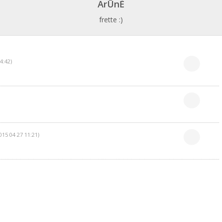
ArŪnĖ
frette :)
4:42)
015 04 27 11:21)