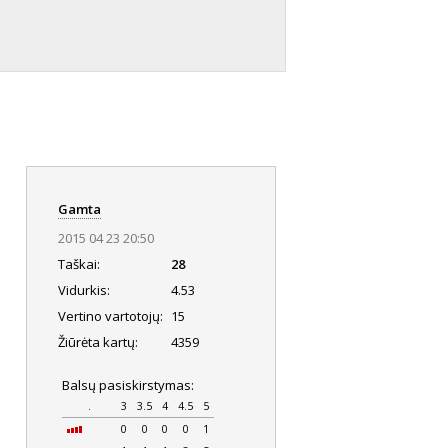
Gamta
2015 04 23 20:50
Taškai:
28
Vidurkis:
4.53
Vertino vartotojų:
15
Žiūrėta kartų:
4359
Balsų pasiskirstymas:
.
3
3.5
4
4.5
5
0
0
0
0
1