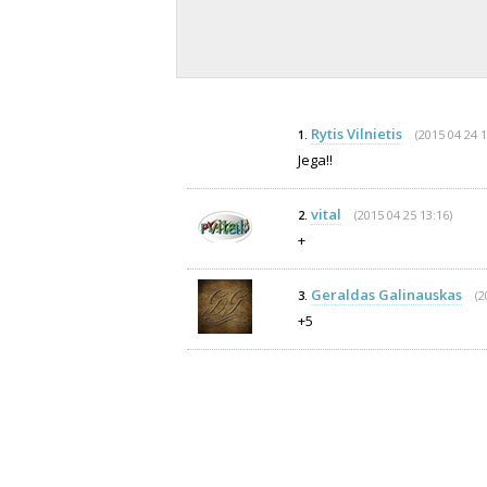
Rytis Vilnietis
(2015 04 24 1
1.
Jega!!
vital
(2015 04 25 13:16)
2.
+
Geraldas Galinauskas
(2
3.
+5