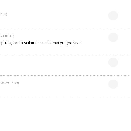
7:06)
 24 08:46)
) Tikiu, kad atsitiktiniai susitikimai yra (ne)visai
 04 29 18:39)