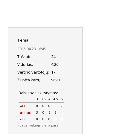
Tema
2015 04 23 16:49
Taškai:
24
Vidurkis:
4.26
Vertino vartotojų:
17
Žiūrėta kartų:
9698
Balsų pasiskirstymas:
.
3
3.5
4
4.5
5
0
0
0
0
2
3
0
5
3
4
0
0
0
0
0
(balsai vėluoja viena para)