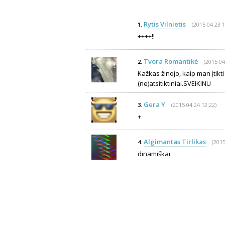
Rytis Vilnietis
(2015 04 23 1
1.
++++!!
Tvora Romantikė
(2015 04
2.
Kažkas žinojo, kaip man įtikti :
(ne)atsitiktiniai.SVEIKINU
Gera Y
(2015 04 24 12:22)
3.
+
Algimantas Tirlikas
(2015
4.
dinamiškai