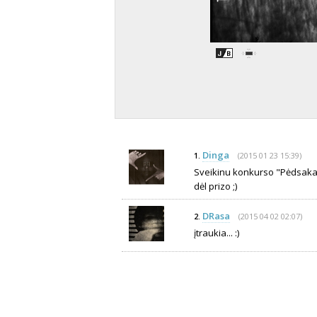
Dinga
(2015 01 23 15:39)
1.
Sveikinu konkurso "Pėdsakai"
dėl prizo ;)
DRasa
(2015 04 02 02:07)
2.
įtraukia... :)