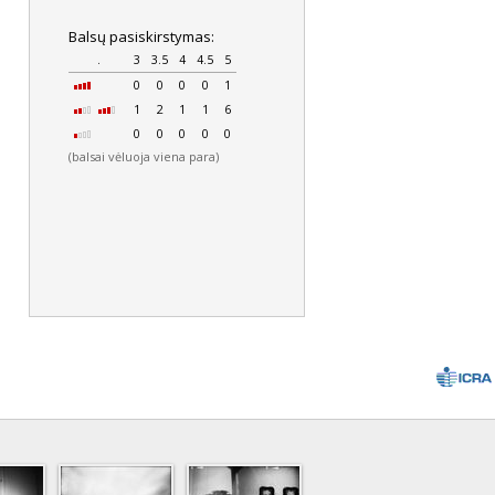
Balsų pasiskirstymas:
.
3
3.5
4
4.5
5
0
0
0
0
1
1
2
1
1
6
0
0
0
0
0
(balsai vėluoja viena para)