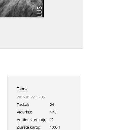
Tema
2015 01 22 15:06
Taškai:
24
Vidurkis:
4.45
Vertino vartotojų:
12
Žiūrėta kartų:
10054