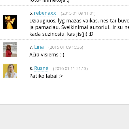
rebenaxx
(2015 01 09 11:01)
6.
Dziaugiuos, lyg mazas vaikas, nes tai buvo
ja pamaciau. Sveikinimai autoriui...ir su 
kada suzinosiu, kas jis(ji) :D
Lina
(2015 01 09 15:36)
7.
Ačiū visiems :-)
Rusnė
(2016 01 11 21:13)
8.
Patiko labai :>