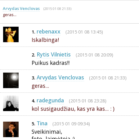
Arvydas Venclovas
(2015 01 08 21:33)
geras...
rebenaxx
(2015 01 08 13:45)
1.
Iskalbinga!
Rytis Vilnietis
(2015 01 08 20:09)
2.
Puikus kadras!!
Arvydas Venclovas
(2015 01 08 21:33)
3.
geras...
radegunda
(2015 01 08 23:28)
4.
kol susigaudžiau, kas yra kas... : )
Tina
(2015 01 09 09:34)
5.
Sveikinimai,
foto- laimėtoja :)