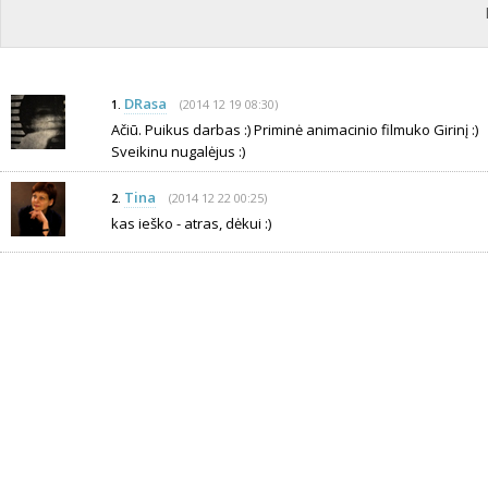
DRasa
(2014 12 19 08:30)
1.
Ačiū. Puikus darbas :) Priminė animacinio filmuko Girinį :)
Sveikinu nugalėjus :)
Tina
(2014 12 22 00:25)
2.
kas ieško - atras, dėkui :)