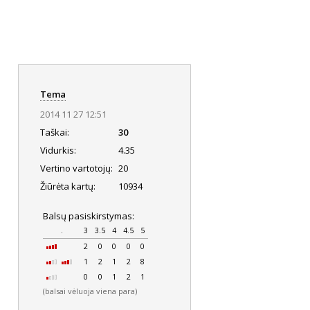
Tema
2014 11 27 12:51
Taškai:
30
Vidurkis:
4.35
Vertino vartotojų:
20
Žiūrėta kartų:
10934
Balsų pasiskirstymas:
.
3
3.5
4
4.5
5
2
0
0
0
0
1
2
1
2
8
0
0
1
2
1
(balsai vėluoja viena para)