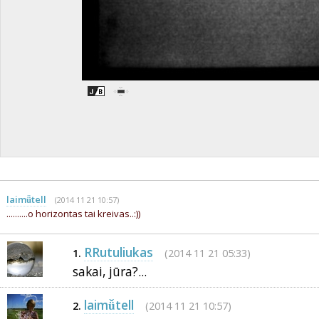
laimǚtell
(2014 11 21 10:57)
..........o horizontas tai kreivas..:))
RRutuliukas
(2014 11 21 05:33)
1.
sakai, jūra?...
laimǚtell
(2014 11 21 10:57)
2.