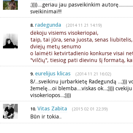
;))))....geriau jau pasveikinkim autorę..........
sveikinimai!!!
radegunda
(2014 11 21 14:19)
8.
dėkoju visiems visokeriopai,
taip, tai jūra, sena juosta, senas liubitelis
dviejų metų senumo
o laimėti ketvirtadienio konkurse visai ne
"vilčių", tiesiog pati dievinu šį formatą, k
eurelijus klicas
(2014 11 21 16:02)
9.
8/...sveikinu jurbarkietę Radegundą ...;))) 
žemelę....oi blemba....viskas ok...;)))) cvekij
visokeriopos...;))))
Vitas Zabita
(2015 02 01 22:39)
10.
Būn ir tokia..