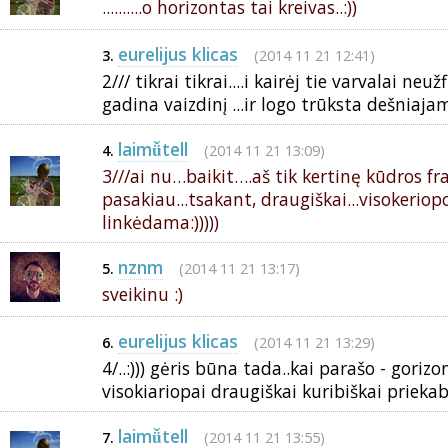
..........o horizontas tai kreivas..:))
eurelijus klicas
(2014 11 21 12:41)
3.
2/// tikrai tikrai....i kairėj tie varvalai neu
gadina vaizdinį ...ir logo trūksta dešniajam 
laimǚtell
(2014 11 21 13:09)
4.
3///ai nu…baikit….aš tik kertinę kūdros fr
pasakiau...tsakant, draugiškai...visokeriop
linkėdama:)))))
nznm
(2014 11 21 13:17)
5.
sveikinu :)
eurelijus klicas
(2014 11 21 13:29)
6.
4/..:))) gėris būna tada..kai parašo - gorizon
visokiariopai draugiškai kuribiškai priekabeu
laimǚtell
(2014 11 21 13:55)
7.