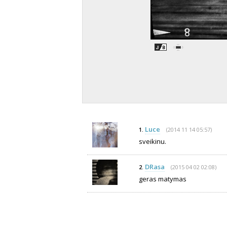
Luce
(2014 11 14 05:57)
1.
sveikinu.
DRasa
(2015 04 02 02:08)
2.
geras matymas