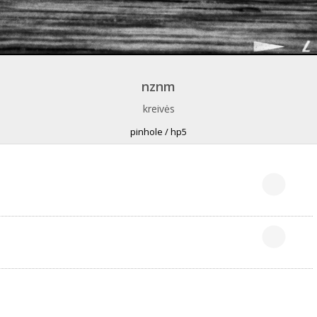
nznm
kreivės
pinhole / hp5