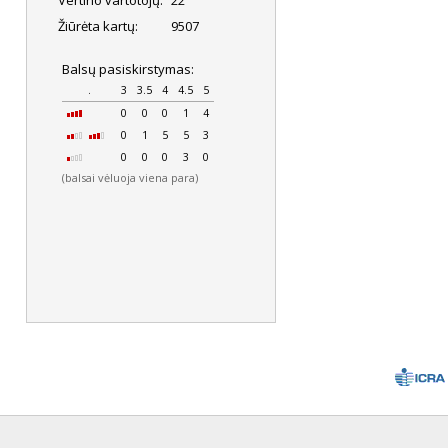
Vertino vartotojų:
22
Žiūrėta kartų:
9507
Balsų pasiskirstymas:
.
3
3.5
4
4.5
5
0
0
0
1
4
0
1
5
5
3
0
0
0
3
0
(balsai vėluoja viena para)