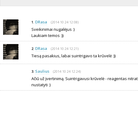
DRasa
(2014 10 24 12:08)
1.
Sveikinimai nugalėjus :)
Laukiam temos :))
DRasa
(2014 10 24 12:21)
2.
Tiesą pasakius, labai suintrigavo ta krūvelė :))
Saulius
(2014 10 24 12:24)
3.
Ačiū už įvertinimą. Suintrigavusi krūvelė - reagentas nit
nustatyti :)