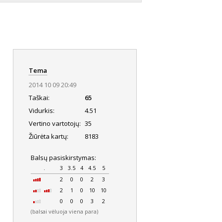
Tema
2014 10 09 20:49
Taškai:
65
Vidurkis:
4.51
Vertino vartotojų:
35
Žiūrėta kartų:
8183
Balsų pasiskirstymas:
.
3
3.5
4
4.5
5
2
0
0
2
3
2
1
0
10
10
0
0
0
3
2
(balsai vėluoja viena para)