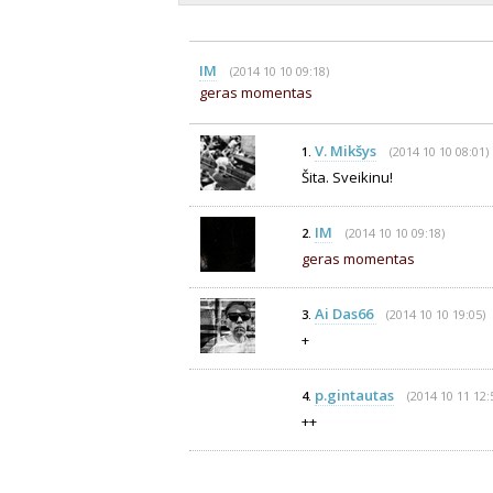
IM
(2014 10 10 09:18)
geras momentas
V. Mikšys
(2014 10 10 08:01)
1.
Šita. Sveikinu!
IM
(2014 10 10 09:18)
2.
geras momentas
Ai Das66
(2014 10 10 19:05)
3.
+
p.gintautas
(2014 10 11 12:
4.
++