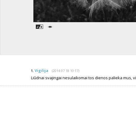
Vigilija
(2014 07 18 10:17)
1.
Liūdnai svajingai nesulaikomai tos dienos palieka mus, viena