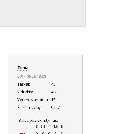
Tema
2014 06 26 19:08
Taškai:
45
Vidurkis:
4.79
Vertino vartotojų:
17
Žiūrėta kartų:
9997
Balsų pasiskirstymas:
.
3
3.5
4
4.5
5
0
0
0
2
2