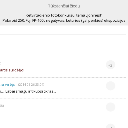
Tūkstančiai žiedų
Ketvirtadienio fotokonkursui tema „Joninės!“
Polaroid 250, Fuji FP-100c negatyvas, keturios (gal penkios) ekspozicijos
)
+2
partis surožėjo!
u virtęs
(2014 06 26 23:04)
...Labai smagu ir tikuosi tikras...
08)