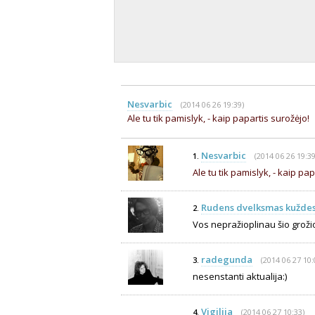
Nesvarbic
(2014 06 26 19:39)
Ale tu tik pamislyk, - kaip papartis surožėjo!
Nesvarbic
(2014 06 26 19:39
1.
Ale tu tik pamislyk, - kaip pa
Rudens dvelksmas kuždesi
2.
Vos nepražioplinau šio grožio..
radegunda
(2014 06 27 10:
3.
nesenstanti aktualija:)
Vigilija
(2014 06 27 10:33)
4.