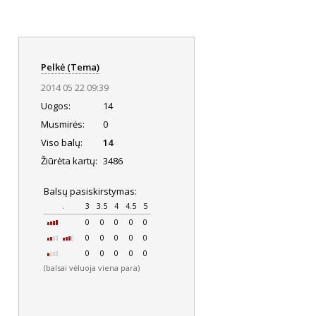
Pelkė (Tema)
2014 05 22 09:39
Uogos:
14
Musmirės:
0
Viso balų:
14
Žiūrėta kartų:
3486
Balsų pasiskirstymas:
.
3
3.5
4
4.5
5
0
0
0
0
0
0
0
0
0
0
0
0
0
0
0
(balsai vėluoja viena para)