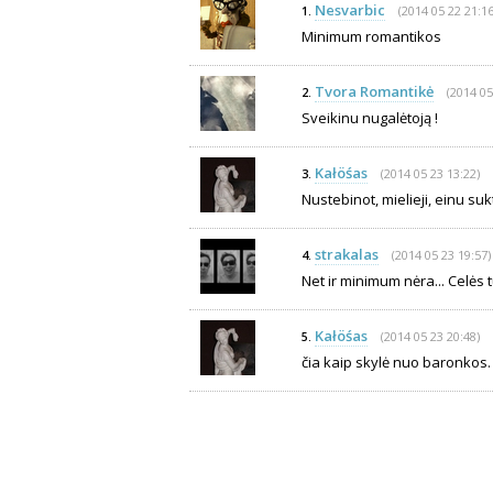
Nesvarbic
(2014 05 22 21:16
1.
Minimum romantikos
Tvora Romantikė
(2014 05
2.
Sveikinu nugalėtoją !
Kałöśas
(2014 05 23 13:22)
3.
Nustebinot, mielieji, einu suk
strakalas
(2014 05 23 19:57)
4.
Net ir minimum nėra... Celės tu
Kałöśas
(2014 05 23 20:48)
5.
čia kaip skylė nuo baronkos. 