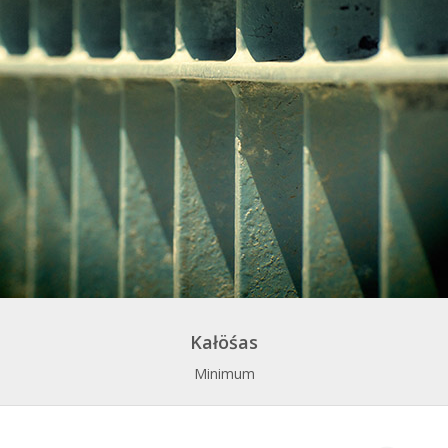
Kałöśas
Minimum