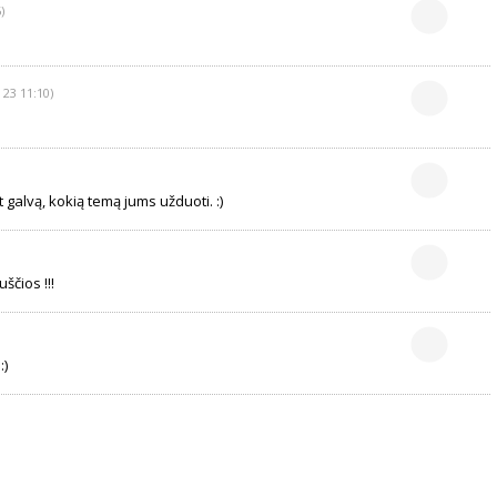
)
 23 11:10)
t galvą, kokią temą jums užduoti. :)
ščios !!!
:)