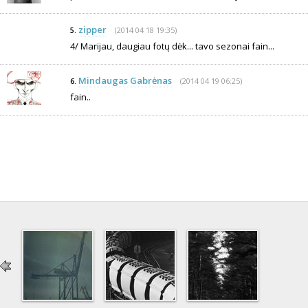
zipper
(2014 04 18 19:35)
5.
4/ Marijau, daugiau fotų dėk... tavo sezonai fain...
Mindaugas Gabrėnas
(2014 04 19 06:25)
6.
fain..