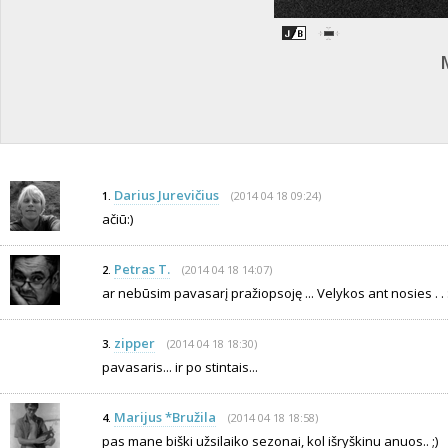
Darius Jurevičius
(2014 04 18 09:24)
1.
ačiū:)
Petras T.
(2014 04 18 14:07)
2.
ar nebūsim pavasarį pražiopsoję ... Velykos ant nosies . . :
zipper
(2014 04 18 18:30)
3.
pavasaris... ir po stintais...
Marijus *Bružila
(2014 04 18 18:58)
4.
pas mane biški užsilaiko sezonai, kol išryškinu anuos.. ;)