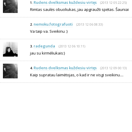
Rudens dvelksmas kuždesiu virtęs
(2013 12 05 22:25)
1.
Rimtas saulės obuoliukas, jau apgraužti spėtas. Šauniai
nemoku.fotografuoti
(2013 12 06 08:33)
2.
Va taip va. Sveikinu :)
radegunda
(2013 12 06 10:11)
3.
jau su kirmėliukais:)
Rudens dvelksmas kuždesiu virtęs
(2013 12 09 00:13)
4.
Kaip supratau laimėtojas, o kad ir ne visgi sveikinu....