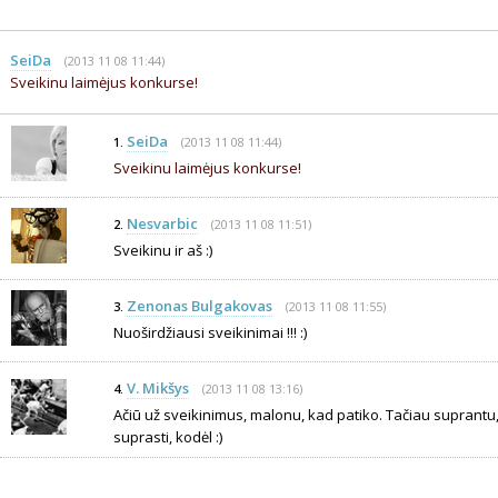
SeiDa
(2013 11 08 11:44)
Sveikinu laimėjus konkurse!
SeiDa
(2013 11 08 11:44)
1.
Sveikinu laimėjus konkurse!
Nesvarbic
(2013 11 08 11:51)
2.
Sveikinu ir aš :)
Zenonas Bulgakovas
(2013 11 08 11:55)
3.
Nuoširdžiausi sveikinimai !!! :)
V. Mikšys
(2013 11 08 13:16)
4.
Ačiū už sveikinimus, malonu, kad patiko. Tačiau suprantu,
suprasti, kodėl :)