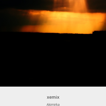
xemix
Akimirka