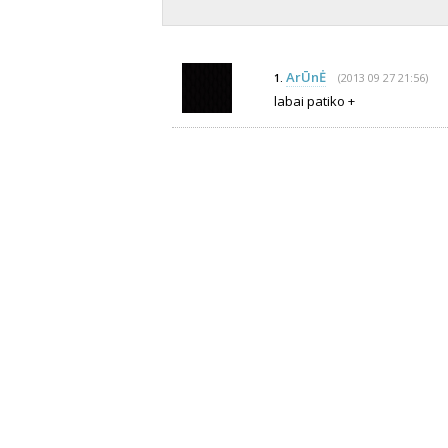
ArŪnĖ
(2013 09 27 21:56)
1.
labai patiko +