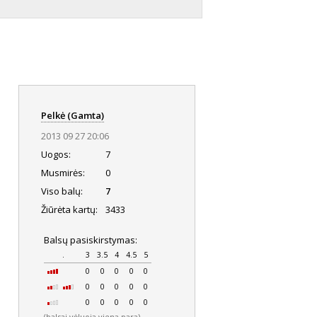
Pelkė (Gamta)
2013 09 27 20:06
Uogos:
7
Musmirės:
0
Viso balų:
7
Žiūrėta kartų:
3433
Balsų pasiskirstymas:
.
3
3.5
4
4.5
5
0
0
0
0
0
0
0
0
0
0
0
0
0
0
0
(balsai vėluoja viena para)