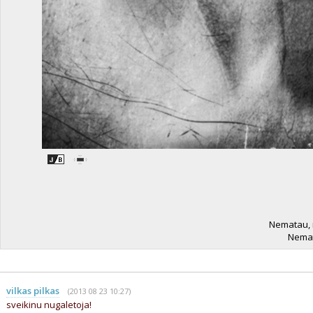
Nematau, n
Nemata
vilkas pilkas
(2013 08 23 10:27)
sveikinu nugaletoja!