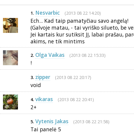
Nesvarbic
(2013 08 22 14:20)
1.
Ech... Kad taip pamatyčiau savo angelą!
(Galvoje matau, - tai vyriško silueto, be ve
Jei kartais kur sutiksit JĮ, labai prašau, 
akims, ne tik mintims
Olga Vaikas
(2013 08 22 15:33)
2.
!
zipper
(2013 08 22 20:17)
3.
void
vikaras
(2013 08 22 20:41)
4.
2+
Vytenis Jakas
(2013 08 22 21:58)
5.
Tai panelė 5