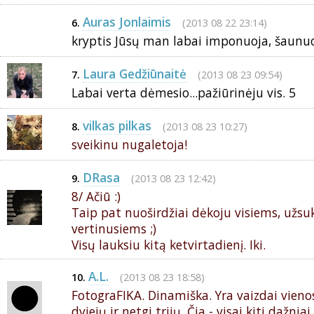
Auras Jonlaimis
(2013 08 22 23:14)
6.
kryptis Jūsų man labai imponuoja, šaunuolė
Laura Gedžiūnaitė
(2013 08 23 09:54)
7.
Labai verta dėmesio...pažiūrinėju vis. 5
vilkas pilkas
(2013 08 23 10:27)
8.
sveikinu nugaletoja!
DRasa
(2013 08 23 12:42)
9.
8/ Ačiū :)
Taip pat nuoširdžiai dėkoju visiems, užsu
vertinusiems ;)
Visų lauksiu kitą ketvirtadienį. Iki.
A.L.
(2013 08 23 18:58)
10.
FotograFIKA. Dinamiška. Yra vaizdai vieno
dviejų ir netgi trijų. Čia - visai kiti dažniai..