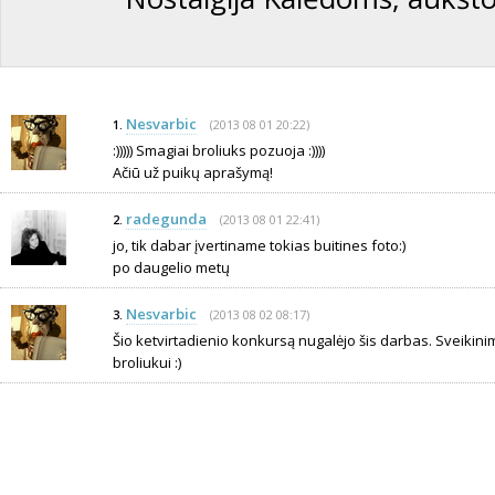
Nesvarbic
(2013 08 01 20:22)
1.
:))))) Smagiai broliuks pozuoja :))))
Ačiū už puikų aprašymą!
radegunda
(2013 08 01 22:41)
2.
jo, tik dabar įvertiname tokias buitines foto:)
po daugelio metų
Nesvarbic
(2013 08 02 08:17)
3.
Šio ketvirtadienio konkursą nugalėjo šis darbas. Sveikinima
broliukui :)