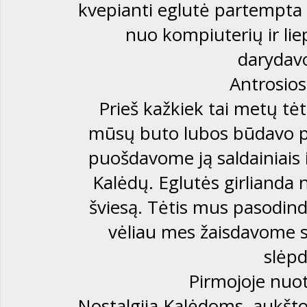
kvepianti eglutė partempta i
nuo kompiuterių ir liep
darydav
Antrosios
Prieš kažkiek tai metų tėt
mūsų buto lubos būdavo pe
puošdavome ją saldainiais 
Kalėdų. Eglutės girlianda 
šviesą. Tėtis mus pasodind
vėliau mes žaisdavome sl
slėpd
Pirmojoje nuotr
Nostalgija Kalėdoms, aukšt