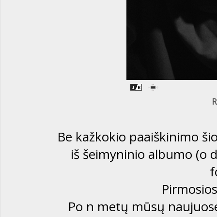
R
Be kažkokio paaiškinimo ši
iš šeimyninio albumo (o 
f
Pirmosios
Po n metų mūsų naujuose 