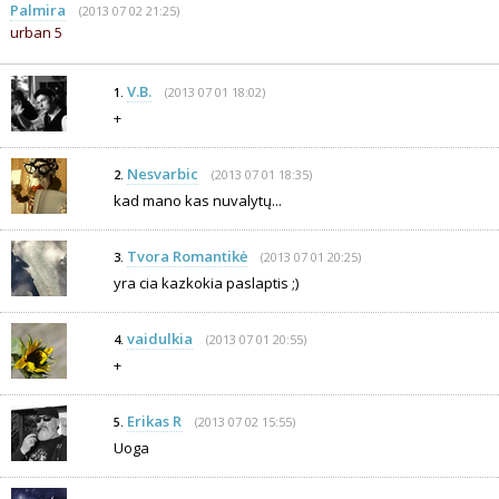
Palmira
(2013 07 02 21:25)
urban 5
V.B.
(2013 07 01 18:02)
1.
+
Nesvarbic
(2013 07 01 18:35)
2.
kad mano kas nuvalytų...
Tvora Romantikė
(2013 07 01 20:25)
3.
yra cia kazkokia paslaptis ;)
vaidulkia
(2013 07 01 20:55)
4.
+
Erikas R
(2013 07 02 15:55)
5.
Uoga