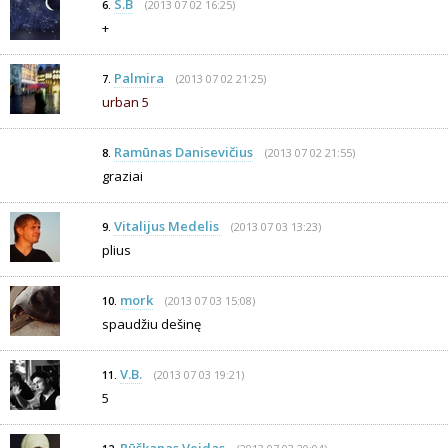
S.B
(2013 07 02 16:25)
6.
+
Palmira
(2013 07 02 21:25)
7.
urban 5
Ramūnas Danisevičius
(2013 07 02 21:55)
8.
graziai
Vitalijus Medelis
(2013 07 03 13:23)
9.
plius
mork
(2013 07 03 15:08)
10.
spaudžiu dešinę
V.B.
(2013 07 03 19:21)
11.
5