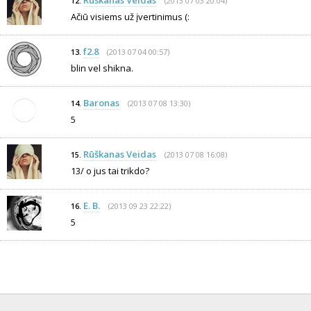
Rūškanas Veidas
(2013 07 03 20:04)
12.
Ačiū visiems už įvertinimus (:
f2.8
(2013 07 04 00:57)
13.
blin vel shikna.
Baronas
(2013 07 08 13:30)
14.
5
Rūškanas Veidas
(2013 07 08 16:08)
15.
13/ o jus tai trikdo?
E. B.
(2013 09 23 22:22)
16.
5