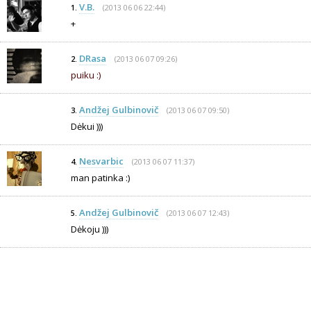
V.B.
(2013 06 06 22:44)
1.
+
DRasa
(2013 06 07 09:26)
2.
puiku :)
Andžej Gulbinovič
(2013 06 07 09:50)
3.
Dėkui )))
Nesvarbic
(2013 06 07 11:37)
4.
man patinka :)
Andžej Gulbinovič
(2013 06 07 12:43)
5.
Dėkoju )))