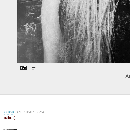
A
DRasa
(2013 06 07 09:26)
puiku :)