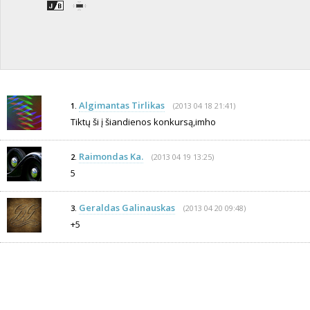
Algimantas Tirlikas
(2013 04 18 21:41)
1.
Tiktų ši į šiandienos konkursą,imho
Raimondas Ka.
(2013 04 19 13:25)
2.
5
Geraldas Galinauskas
(2013 04 20 09:48)
3.
+5