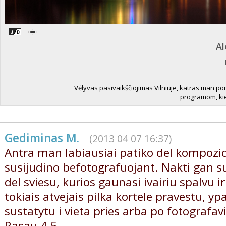
Al
Vėlyvas pasivaikščiojimas Vilniuje, katras man por
programom, kiek 
Gediminas M.
(2013 04 07 16:37)
Antra man labiausiai patiko del kompozicij
susijudino befotografuojant. Nakti gan s
del sviesu, kurios gaunasi ivairiu spalvu i
tokiais atvejais pilka kortele pravestu, yp
sustatytu i vieta pries arba po fotografa
Rasau 4.5