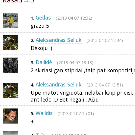
Gedas
(2013 04 07 12:32)
1.
grazu 5
Aleksandras Seliuk
(2013 04 07 12:34)
2.
Dėkoju :)
Dailidė
(2013 04 07 13:13)
3.
2 skiriasi gan stipriai ,taip pat kompozic
Aleksandras Seliuk
(2013 04 07 13:51)
4.
Upė matot vngiuota, nelabai kaip prieisi, k
ant ledo :D Bet negali.. Ačiū
Walldis
(2013 04 07 15:01)
5.
+