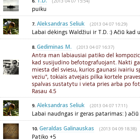
T.D.
(2013 04 07 15:54)
6.
puiku
Aleksandras Seliuk
(2013 04 07 16:29)
7.
Labai dėkings Waldžiui ir T.D. :) Ačiū kad 
Gediminas M.
(2013 04 07 16:37)
8.
Antra man labiausiai patiko del kompozicij
kad susijudino befotografuojant. Nakti g
miesta del sviesu, kurios gaunasi ivairiu 
veziu", tokiais atvejais pilka kortele prave
spalvas sustatytu i vieta pries arba po fo
Rasau 4.5
Aleksandras Seliuk
(2013 04 07 17:11)
9.
Labai naudngas ir geras patarimas: ) ačiū
Geraldas Galinauskas
(2013 04 09 18:38)
10.
Patiko +5