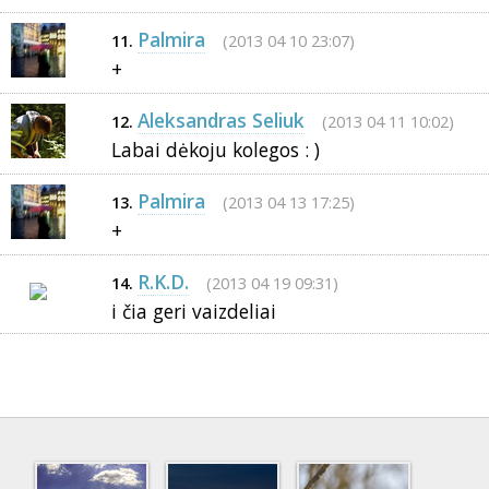
Palmira
(2013 04 10 23:07)
11.
+
Aleksandras Seliuk
(2013 04 11 10:02)
12.
Labai dėkoju kolegos : )
Palmira
(2013 04 13 17:25)
13.
+
R.K.D.
(2013 04 19 09:31)
14.
i čia geri vaizdeliai