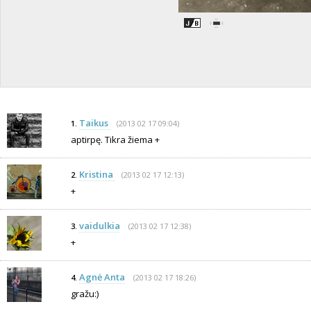
Taikus
(2013 02 17 09:04)
1.
aptirpę. Tikra žiema +
Kristina
(2013 02 17 12:13)
2.
+
vaidulkia
(2013 02 17 12:38)
3.
+
Agnė Anta
(2013 02 17 18:26)
4.
gražu:)