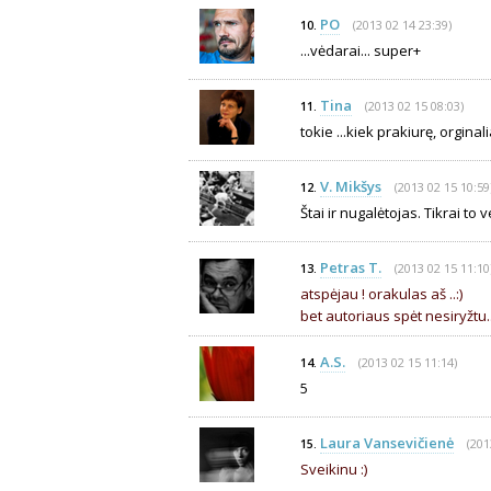
PO
(2013 02 14 23:39)
10.
...vėdarai... super+
Tina
(2013 02 15 08:03)
11.
tokie ...kiek prakiurę, orginalia
V. Mikšys
(2013 02 15 10:59
12.
Štai ir nugalėtojas. Tikrai to v
Petras T.
(2013 02 15 11:10
13.
atspėjau ! orakulas aš ..:)
bet autoriaus spėt nesiryžtu..
A.S.
(2013 02 15 11:14)
14.
5
Laura Vansevičienė
(201
15.
Sveikinu :)