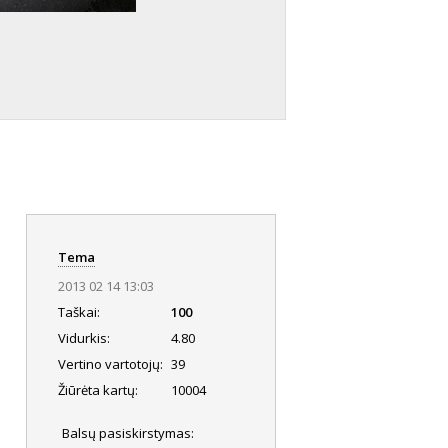
Tema
2013 02 14 13:03
Taškai:
100
Vidurkis:
4.80
Vertino vartotojų:
39
Žiūrėta kartų:
10004
Balsų pasiskirstymas: