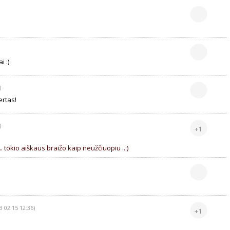
i :)
)
ertas!
)
+1
. tokio aiškaus braižo kaip neužčiuopiu ..:)
3 02 15 12:36)
+1