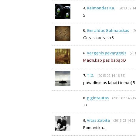
Raimondas Ka.
(2013 02 14
4.
5
Geraldas Galinauskas
(2
5.
Geras kadras +5
Vąrgęnįs pąvąrgęnįs
(201
6.
Macni,kap pas babą xD
T.D.
(2013 02 14 16:55)
7.
pavadinimas labai i tema :) 5
p.gintautas
(2013 02 14 21:
8.
++
Vitas Zabita
(2013 02 14 21
9.
Romantika...