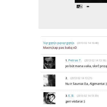
Vąrgęnįs pąvąrgęnįs
(2013 02 14 16:48)
Macni,kap pas babą xD
Petras T.
(2013 02 14 13:18)
1.
jei būt mana valia, skirč prizą..
(2013 02 14 13:21)
2.
Nu ir šauniai čia, Algimantai :)
E. B.
(2013 02 14 13:39)
3.
geri vėdarai :)