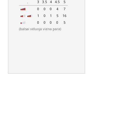
.
3
3.5
4
4.5
5
0
0
0
4
7
1
0
1
5
16
0
0
0
0
5
(balsai vėluoja viena para)