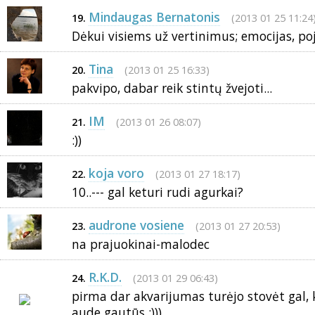
Mindaugas Bernatonis
(2013 01 25 11:24
19.
Dėkui visiems už vertinimus; emocijas, poj
Tina
(2013 01 25 16:33)
20.
pakvipo, dabar reik stintų žvejoti...
IM
(2013 01 26 08:07)
21.
:))
koja voro
(2013 01 27 18:17)
22.
10..--- gal keturi rudi agurkai?
audrone vosiene
(2013 01 27 20:53)
23.
na prajuokinai-malodec
R.K.D.
(2013 01 29 06:43)
24.
pirma dar akvarijumas turėjo stovėt gal, 
aude gautūs :)))