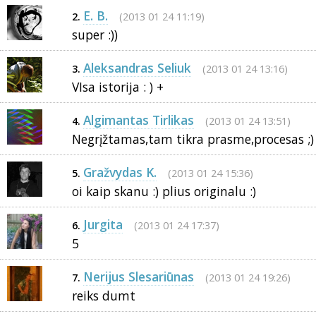
E. B.
(2013 01 24 11:19)
2.
super :))
Aleksandras Seliuk
(2013 01 24 13:16)
3.
VIsa istorija : ) +
Algimantas Tirlikas
(2013 01 24 13:51)
4.
Negrįžtamas,tam tikra prasme,procesas ;)
Gražvydas K.
(2013 01 24 15:36)
5.
oi kaip skanu :) plius originalu :)
Jurgita
(2013 01 24 17:37)
6.
5
Nerijus Slesariūnas
(2013 01 24 19:26)
7.
reiks dumt