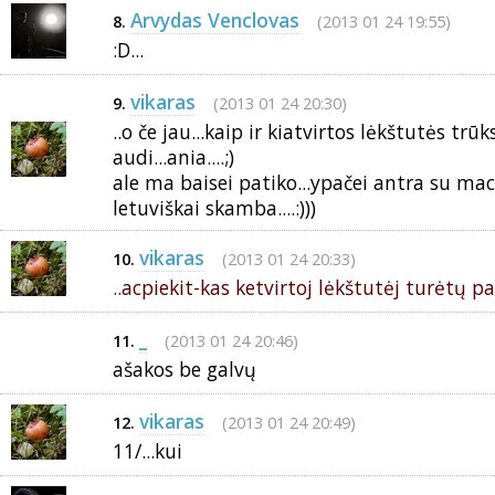
Arvydas Venclovas
(2013 01 24 19:55)
8.
:D...
vikaras
(2013 01 24 20:30)
9.
..o če jau...kaip ir kiatvirtos lėkštutės trūk
audi...ania....;)
ale ma baisei patiko...ypačei antra su mac
letuviškai skamba....:)))
vikaras
(2013 01 24 20:33)
10.
..acpiekit-kas ketvirtoj lėkštutėj turėtų pas
_
(2013 01 24 20:46)
11.
ašakos be galvų
vikaras
(2013 01 24 20:49)
12.
11/...kui