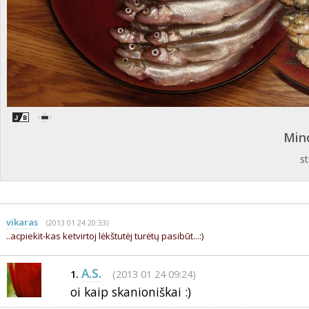
Min
st
vikaras
(2013 01 24 20:33)
..acpiekit-kas ketvirtoj lėkštutėj turėtų pasibūt...:)
A.S.
(2013 01 24 09:24)
1.
oi kaip skanioniškai :)