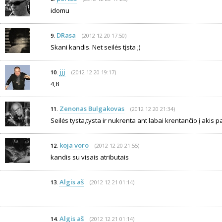
idomu
DRasa
(2012 12 20 17:50)
9.
Skani kandis. Net seilės tįsta ;)
jjj
(2012 12 20 19:17)
10.
4,8
Zenonas Bulgakovas
(2012 12 20 21:34)
11.
Seilės tysta,tysta ir nukrenta ant labai krentančio į akis pa
koja voro
(2012 12 20 21:55)
12.
kandis su visais atributais
Algis aš
(2012 12 21 01:14)
13.
Algis aš
(2012 12 21 01:14)
14.