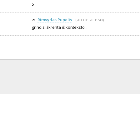
5
Rimvydas Pupelis
(2013 01 20 15:40)
21.
grindis iškrenta iš konteksto...