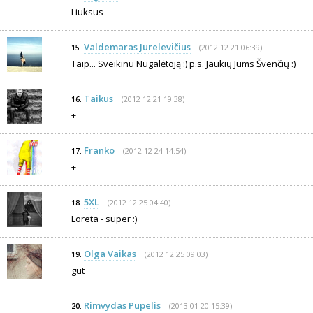
Liuksus
Valdemaras Jurelevičius
(2012 12 21 06:39)
15.
Taip... Sveikinu Nugalėtoją :) p.s. Jaukių Jums Švenčių :)
Taikus
(2012 12 21 19:38)
16.
+
Franko
(2012 12 24 14:54)
17.
+
5XL
(2012 12 25 04:40)
18.
Loreta - super :)
Olga Vaikas
(2012 12 25 09:03)
19.
gut
Rimvydas Pupelis
(2013 01 20 15:39)
20.