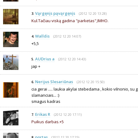
Vąrgęnįs pąvąrgęnįs
(2012 12 20 13:28)
3.
Kul.Tačiau viską gadina "parketas",IMHO.
Walldis
(2012 12 20 14:07)
4.
+5,5
AUDrius a
(2012 12 20 14:43)
5.
jap +
Nerijus Slesariūnas
(2012 12 20 15:50)
6.
cia gerai ..... laukia akylai stebedama , kokio vilnonio, su
slamanciais... :)
smagus kadras
Erikas R
(2012 12 20 17:11)
7.
Puikus darbas.+5
portas
(2012 12 20 17:25)
8.