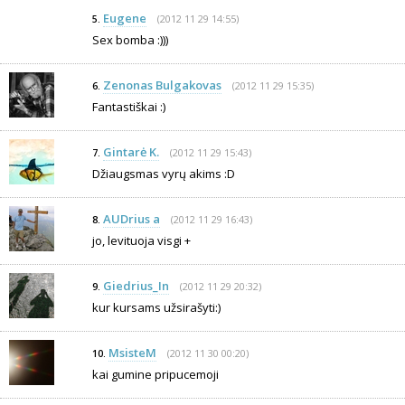
Eugene
(2012 11 29 14:55)
5.
Sex bomba :)))
Zenonas Bulgakovas
(2012 11 29 15:35)
6.
Fantastiškai :)
Gintarė K.
(2012 11 29 15:43)
7.
Džiaugsmas vyrų akims :D
AUDrius a
(2012 11 29 16:43)
8.
jo, levituoja visgi +
Giedrius_In
(2012 11 29 20:32)
9.
kur kursams užsirašyti:)
MsisteM
(2012 11 30 00:20)
10.
kai gumine pripucemoji