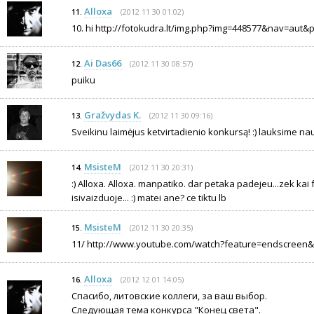
Alloxa
(2012 11 30 01:02)
11.
10. hi http://fotokudra.lt/img.php?img=448577&nav=aut&
Ai Das66
(2012 11 30 08:57)
12.
puiku
Gražvydas K.
(2012 11 30 09:16)
13.
Sveikinu laimėjus ketvirtadienio konkursą! :) lauksime na
MsisteM
(2012 11 30 20:31)
14.
:) Alloxa. Alloxa. manpatiko. dar petaka padejeu...zek kai
isivaizduoje... :) matei ane? ce tiktu lb
MsisteM
(2012 11 30 20:35)
15.
11/ http://www.youtube.com/watch?feature=endscree
Alloxa
(2012 12 01 14:05)
16.
Спасибо, литовские коллеги, за ваш выбор.
Следующая тема конкурса "Конец света".