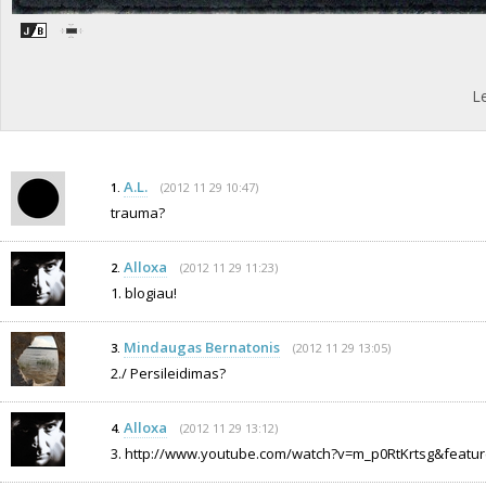
L
A.L.
(2012 11 29 10:47)
1.
trauma?
Alloxa
(2012 11 29 11:23)
2.
1. blogiau!
Mindaugas Bernatonis
(2012 11 29 13:05)
3.
2./ Persileidimas?
Alloxa
(2012 11 29 13:12)
4.
3. http://www.youtube.com/watch?v=m_p0RtKrtsg&featur