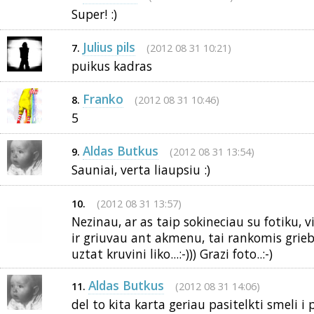
Super! :)
Julius pils
(2012 08 31 10:21)
7.
puikus kadras
Franko
(2012 08 31 10:46)
8.
5
Aldas Butkus
(2012 08 31 13:54)
9.
Sauniai, verta liaupsiu :)
(2012 08 31 13:57)
10.
Nezinau, ar as taip sokineciau su fotiku, v
ir griuvau ant akmenu, tai rankomis griebi
uztat kruvini liko...:-))) Grazi foto..:-)
Aldas Butkus
(2012 08 31 14:06)
11.
del to kita karta geriau pasitelkti smeli i 