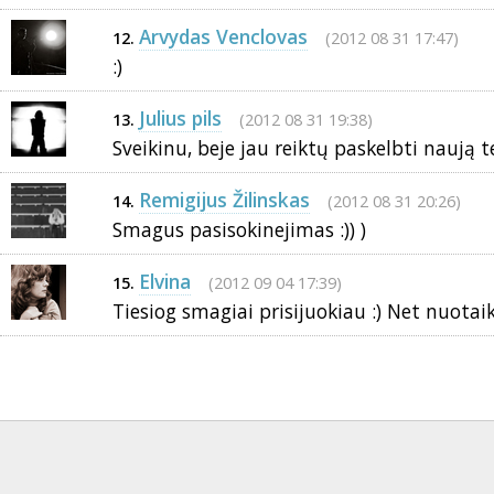
Arvydas Venclovas
(2012 08 31 17:47)
12.
:)
Julius pils
(2012 08 31 19:38)
13.
Sveikinu, beje jau reiktų paskelbti naują t
Remigijus Žilinskas
(2012 08 31 20:26)
14.
Smagus pasisokinejimas :)) )
Elvina
(2012 09 04 17:39)
15.
Tiesiog smagiai prisijuokiau :) Net nuotaik