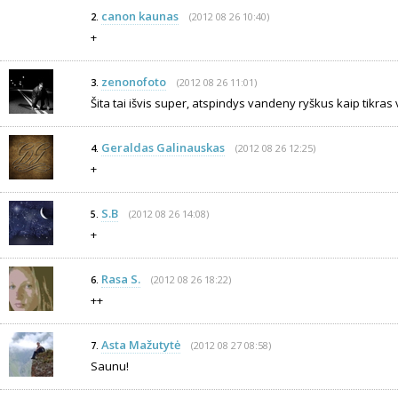
canon kaunas
(2012 08 26 10:40)
2.
+
zenonofoto
(2012 08 26 11:01)
3.
Šita tai išvis super, atspindys vandeny ryškus kaip tikras
Geraldas Galinauskas
(2012 08 26 12:25)
4.
+
S.B
(2012 08 26 14:08)
5.
+
Rasa S.
(2012 08 26 18:22)
6.
++
Asta Mažutytė
(2012 08 27 08:58)
7.
Saunu!