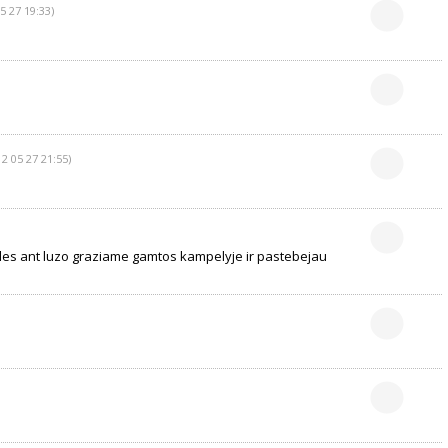
5 27 19:33)
12 05 27 21:55)
les ant luzo graziame gamtos kampelyje ir pastebejau