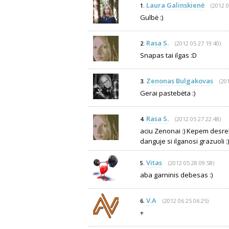
Laura Galinskienė
(2012 0
1.
Gulbė :)
Rasa S.
(2012 05 27 19:40)
2.
Snapas tai ilgas :D
Zenonas Bulgakovas
(20
3.
Gerai pastebėta :)
Rasa S.
(2012 05 27 22:48)
4.
aciu Zenonai :) Kepem desre
danguje si ilganosi grazuoli :)
Vitas
(2012 05 28 09:58)
5.
aba garninis debesas :)
V.A
(2012 06 25 06:25)
6.
+