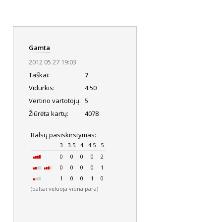
Gamta
2012 05 27 19:03
Taškai:
7
Vidurkis:
4.50
Vertino vartotojų:
5
Žiūrėta kartų:
4078
Balsų pasiskirstymas:
.
3
3.5
4
4.5
5
0
0
0
0
2
0
0
0
0
1
1
0
0
1
0
(balsai vėluoja viena para)