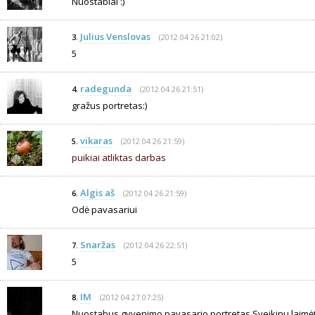
Nuostabiai :)
Julius Venslovas
(2012 04 26 21:02)
3.
5
radegunda
(2012 04 26 21:51)
4.
gražus portretas:)
vikaras
(2012 04 26 21:59)
5.
puikiai atliktas darbas
Algis aš
(2012 04 26 21:59)
6.
Odė pavasariui
Snaržas
(2012 04 26 22:51)
7.
5
IM
(2012 04 27 07:25)
8.
Nuostabus gyvenimo pavasario portretas Sveikinu laimėt