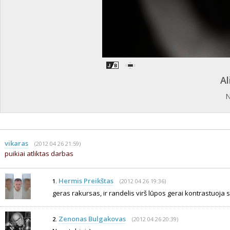
Al
N
vikaras
(2012 04 26 21:59)
puikiai atliktas darbas
Hermis Preikštas
(2012 04 26 19:36)
1.
geras rakursas, ir randelis virš lūpos gerai kontrastuoja s
Zenonas Bulgakovas
(2012 04 26 20:39)
2.