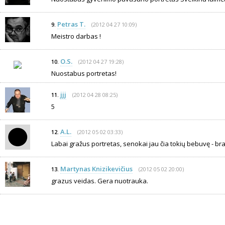
Petras T.
(2012 04 27 10:09)
9.
Meistro darbas !
O.S.
(2012 04 27 19:28)
10.
Nuostabus portretas!
jjj
(2012 04 28 08:25)
11.
5
A.L.
(2012 05 02 03:33)
12.
Labai gražus portretas, senokai jau čia tokių bebuvę - br
Martynas Knizikevičius
(2012 05 02 20:00)
13.
grazus veidas. Gera nuotrauka.