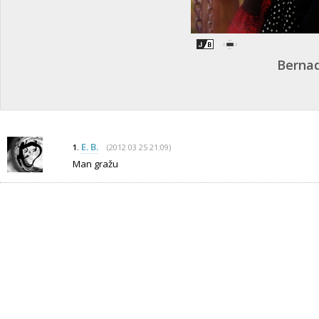
Bernad
E. B.
(2012 03 25 21:09)
1.
Man gražu