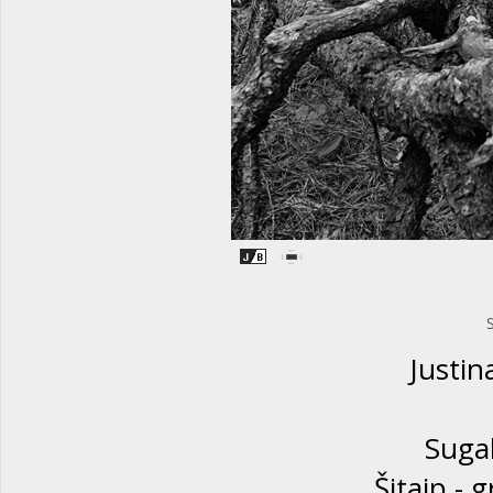
Justin
Sugal
Šitaip - 