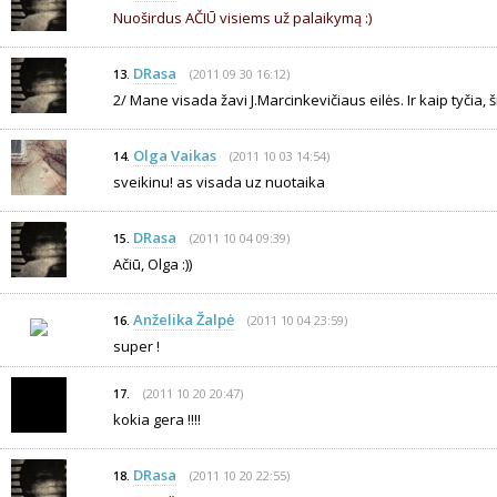
Nuoširdus AČIŪ visiems už palaikymą :)
DRasa
(2011 09 30 16:12)
13.
2/ Mane visada žavi J.Marcinkevičiaus eilės. Ir kaip tyčia, šiai
Olga Vaikas
(2011 10 03 14:54)
14.
sveikinu! as visada uz nuotaika
DRasa
(2011 10 04 09:39)
15.
Ačiū, Olga :))
Anželika Žalpė
(2011 10 04 23:59)
16.
super !
(2011 10 20 20:47)
17.
kokia gera !!!!
DRasa
(2011 10 20 22:55)
18.