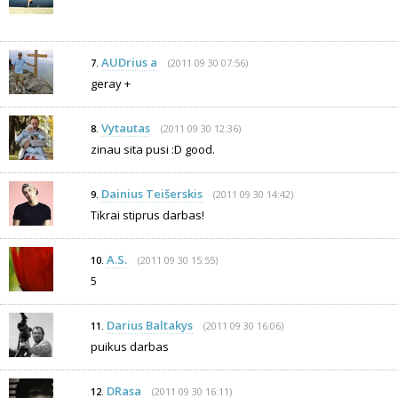
AUDrius a
(2011 09 30 07:56)
7.
geray +
Vytautas
(2011 09 30 12:36)
8.
zinau sita pusi :D good.
Dainius Teišerskis
(2011 09 30 14:42)
9.
Tikrai stiprus darbas!
A.S.
(2011 09 30 15:55)
10.
5
Darius Baltakys
(2011 09 30 16:06)
11.
puikus darbas
DRasa
(2011 09 30 16:11)
12.