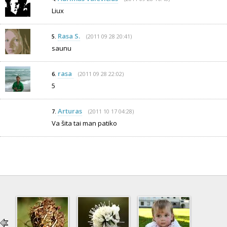
Liux
Rasa S.
(2011 09 28 20:41)
5.
saunu
rasa
(2011 09 28 22:02)
6.
5
Arturas
(2011 10 17 04:28)
7.
Va šita tai man patiko